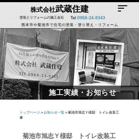
武蔵住建
株式会社
Tel
0968-24-8343
塗装とリフォームの施工会社
熊本市や菊池市で住宅の塗装・塗り替え・リフォーム
施工実績・お知らせ
トップページ
>
お知らせ一覧
> 菊池市旭志Ｙ様邸 トイレ改装工
事
菊池市旭志Ｙ様邸 トイレ改装工