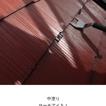
中塗り
サーモアイＳＩ