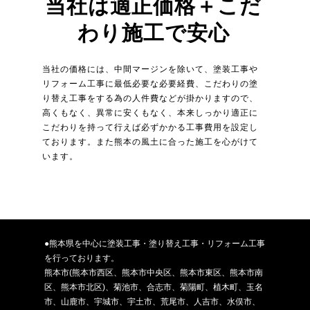
当社は適正価格＋こだ
わり施工で安心
当社の価格には、中間マージンを除いて、塗装工事や
リフォーム工事に最低必要な必要経費、こだわりの塗
り替え工事をする為の人件費などが掛かりますので、
高くもなく、異常に安くもなく、本来しっかり適正に
こだわりを持って行えば必ずかかる工事費用を設定し
ております。また熊本の風土に合った施工を心がけて
います。
●熊本県を中心に塗装工事・塗り替え工事・リフォーム工事
を行っております。
熊本市(熊本市西区、熊本市中央区、熊本市東区、熊本市南
区、熊本市北区)、菊池市、合志市、菊陽町、植木町、玉名
市、山鹿市、宇城市、宇土市、荒尾市、人吉市、水俣市、