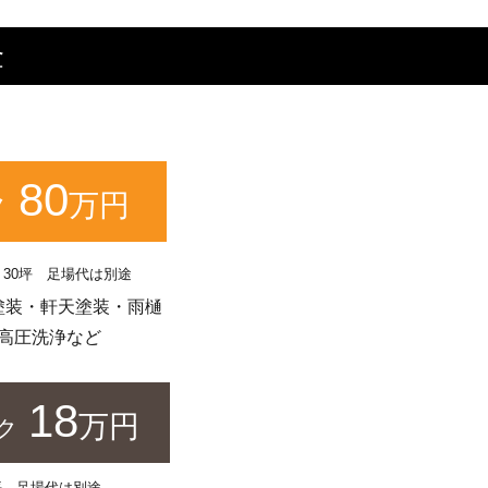
金
80
万円
ク
30坪 足場代は別途
塗装・軒天塗装・雨樋
高圧洗浄など
18
万円
ク
坪 足場代は別途