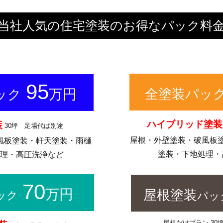
当社人気の住宅塗装のお得なパック料
95
万円
全塗装パッ
ック
ハイブリッド塗装
装
30坪 足場代は別途
屋根・外壁塗装・破風板
風板塗装・軒天塗装・雨樋
塗装・下地処理・
処理・高圧洗浄など
70
万円
屋根塗装
ック
パッ
屋根だけプラン 30