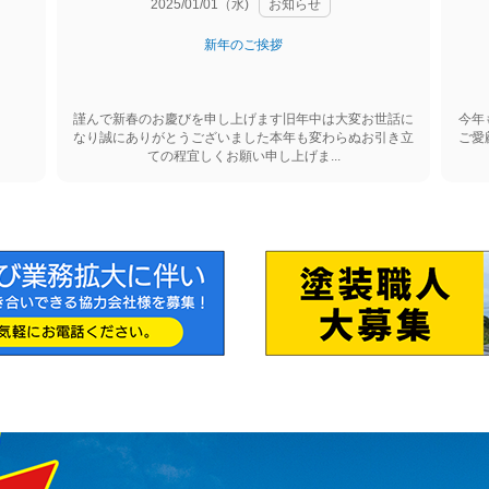
2025/01/01（水)
お知らせ
新年のご挨拶
謹んで新春のお慶びを申し上げます旧年中は大変お世話に
今年
なり誠にありがとうございました本年も変わらぬお引き立
ご愛
ての程宜しくお願い申し上げま...